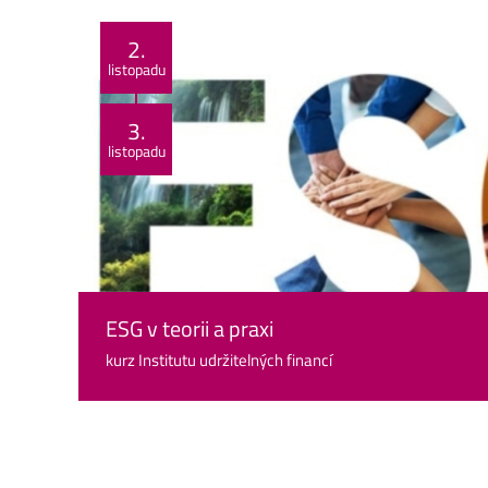
2.
listopadu
3.
listopadu
ESG v teorii a praxi
kurz Institutu udržitelných financí