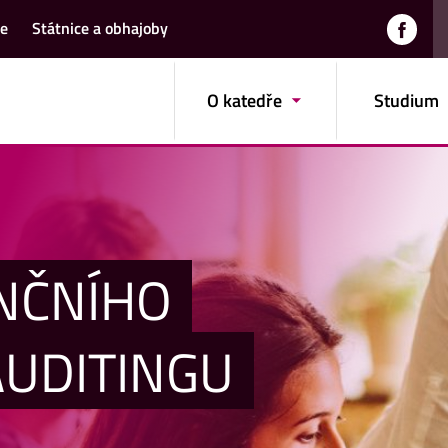
že
Státnice a obhajoby
O katedře
Studium
NČNÍHO
AUDITINGU