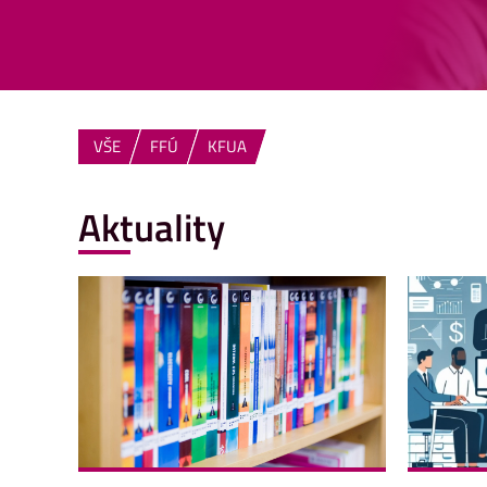
VŠE
FFÚ
KFUA
Aktuality