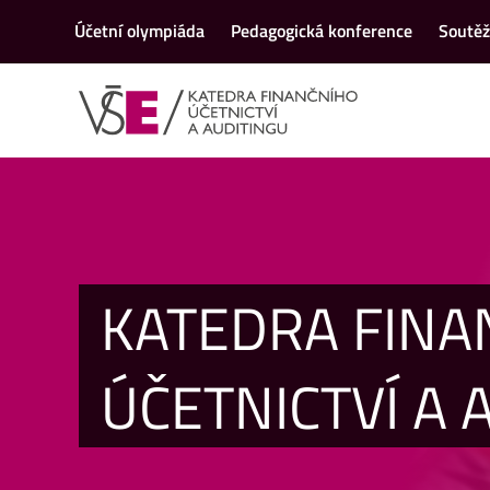
Účetní olympiáda
Pedagogická konference
Soutě
KATEDRA FINA
ÚČETNICTVÍ A 