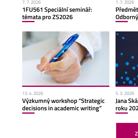
7. 7. 2026
1. 7. 2026
1FU561 Speciální seminář:
Předmět
témata pro ZS2026
Odborný
13. 4. 2026
5. 3. 2026
Výzkumný workshop “Strategic
Jana Ská
decisions in academic writing”
roku 20
Z