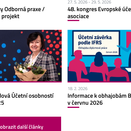
27. 5. 2026
-
29. 5. 2026
y Odborná praxe /
48. kongres Evropské úče
 projekt
asociace
18. 2. 2026
lová Účetní osobností
Informace k obhajobám B
25
v červnu 2026
obrazit další články