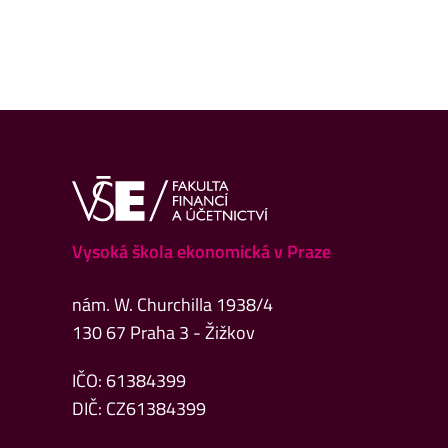
Vysoká škola ekonomická v Praze
nám. W. Churchilla 1938/4
130 67 Praha 3 - Žižkov
IČO: 61384399
DIČ: CZ61384399