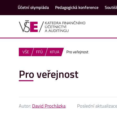
Účetní olympiáda
Pedagogická konference
Soutě
VŠE
FFÚ
KFUA
Pro veřejnost
Pro veřejnost
Autor:
David Procházka
Poslední aktualizac