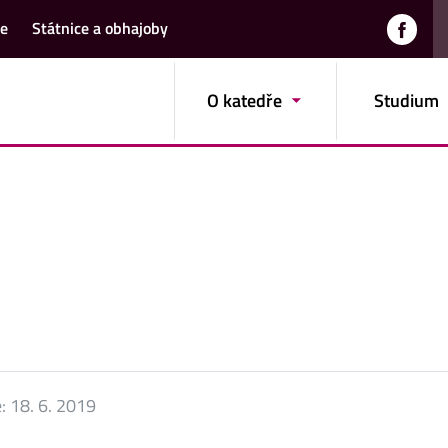
že
Státnice a obhajoby
O katedře
Studium
e:
18. 6. 2019